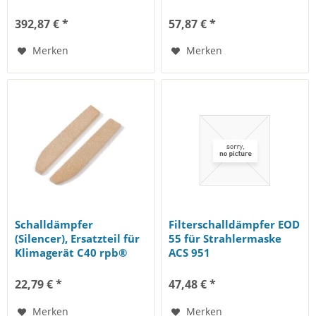
Außenscheibe Ersatz
für...
392,87 € *
57,87 € *
Merken
Merken
Schalldämpfer
Filterschalldämpfer EOD
(Silencer), Ersatzteil für
55 für Strahlermaske
Klimagerät C40 rpb®
ACS 951
Paar
22,79 € *
47,48 € *
Merken
Merken