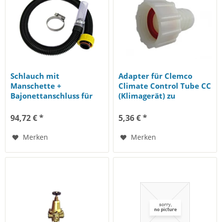
Schlauch mit
Adapter für Clemco
Manschette +
Climate Control Tube CC
Bajonettanschluss für
(Klimagerät) zu
COMMANDER und
Strahlhelm...
PANORAMA (Pos. 14)
94,72 € *
5,36 € *
Merken
Merken