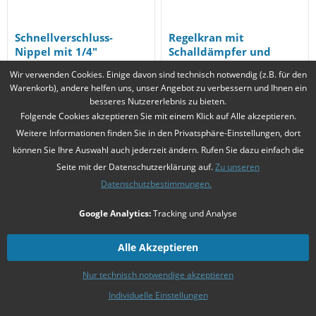
Schnellverschluss-
Regelkran mit
Nippel mit 1/4"
Schalldämpfer und
Innengewinde für
Schnellverschluss-
Wir verwenden Cookies. Einige davon sind technisch notwendig (z.B. für den
COMMANDER
Nippel für COMMANDER
Warenkorb), andere helfen uns, unser Angebot zu verbessern und Ihnen ein
PANORAMA,...
und...
16,78 € *
69,50 € *
besseres Nutzererlebnis zu bieten.
Folgende Cookies akzeptieren Sie mit einem Klick auf Alle akzeptieren.
Merken
Merken
Weitere Informationen finden Sie in den Privatsphäre-Einstellungen, dort
können Sie Ihre Auswahl auch jederzeit ändern. Rufen Sie dazu einfach die
Seite mit der Datenschutzerklärung auf.
Zu unseren
Datenschutzbestimmungen.
Google Analytics:
Tracking und Analyse
Alle Akzeptieren
Nur technisch notwendige akzeptieren
Individuelle Einstellungen
Regelkran für
Schlauch, Regelkran,
COMMANDER und
Schalldämpfer für