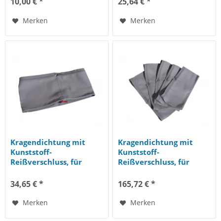
10,00 € *
25,64 € *
Merken
Merken
Kragendichtung mit
Kragendichtung mit
Kunststoff-
Kunststoff-
Reißverschluss, für
Reißverschluss, für
PANORAMA und
PANORAMA und
COMMANDER, 1...
COMMANDER,...
34,65 € *
165,72 € *
Merken
Merken