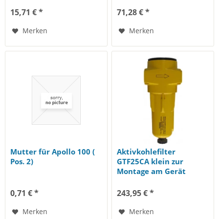
15,71 € *
71,28 € *
Merken
Merken
Mutter für Apollo 100 (
Aktivkohlefilter
Pos. 2)
GTF25CA klein zur
Montage am Gerät
Luftdurchsatz bis
35m³/h,...
0,71 € *
243,95 € *
Merken
Merken