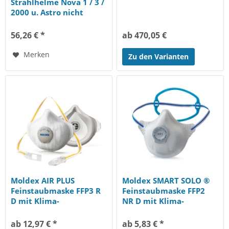
Strahlhelme Nova 1 / 3 /
2000 u. Astro nicht
regelbar (Pos....
56,26 € *
ab 470,05 €
Merken
Zu den Varianten
Moldex AIR PLUS
Moldex SMART SOLO ®
Feinstaubmaske FFP3 R
Feinstaubmaske FFP2
D mit Klima-
NR D mit Klima-
Ausatmungsventil und...
Ausatmungsventil und...
ab 12,97 € *
ab 5,83 € *