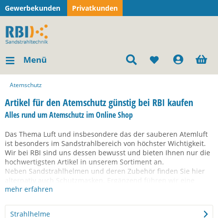
Gewerbekunden
Privatkunden
Menü
Atemschutz
Artikel für den Atemschutz günstig bei RBI kaufen
Alles rund um Atemschutz im Online Shop
Das Thema Luft und insbesondere das der sauberen Atemluft
ist besonders im Sandstrahlbereich von höchster Wichtigkeit.
Wir bei RBI sind uns dessen bewusst und bieten Ihnen nur die
hochwertigsten Artikel in unserem Sortiment an.
Neben Sandstrahlhelmen und deren Zubehör finden Sie hier
alternativ auch Schutzmasken. Ergänzend führen wir eine
mehr erfahren
Reihe an diversen Atemluftfilter-Geräten. Unsere große
Auswahl hält für jeden Anwendungszweck etwas bereit.
Strahlhelme