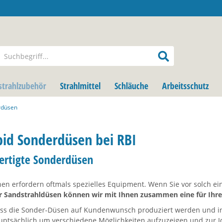
strahlzubehör
Strahlmittel
Schläuche
Arbeitsschutz
rdüsen
id Sonderdüsen bei RBI
ertigte Sonderdüsen
nen erfordern oftmals spezielles Equipment. Wenn Sie vor solch e
rer Sandstrahldüsen können wir mit Ihnen zusammen eine für Ihr
dass die Sonder-Düsen auf Kundenwunsch produziert werden und in 
uptsächlich um verschiedene Möglichkeiten aufzuzeigen und zur 