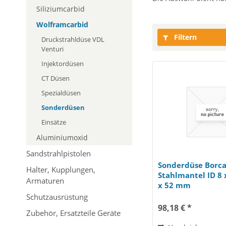
Siliziumcarbid
Wolframcarbid
Filtern
Druckstrahldüse VDL
Venturi
Injektordüsen
CT Düsen
Spezialdüsen
Sonderdüsen
Einsätze
Aluminiumoxid
Sandstrahlpistolen
Sonderdüse Borca
Halter, Kupplungen,
Stahlmantel ID 8 
Armaturen
x 52 mm
Schutzausrüstung
98,18 € *
Zubehör, Ersatzteile Geräte