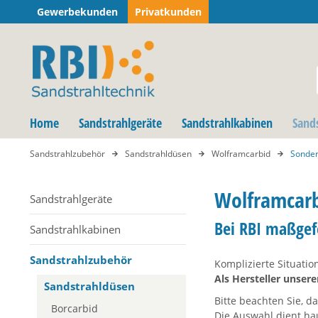
Gewerbekunden
Privatkunden
Home
Sandstrahlgeräte
Sandstrahlkabinen
Sand
Sandstrahlzubehör
Sandstrahldüsen
Wolframcarbid
Sonde
Wolframcarb
Sandstrahlgeräte
Bei RBI maßgef
Sandstrahlkabinen
Sandstrahlzubehör
Komplizierte Situatio
Als Hersteller unse
Sandstrahldüsen
Bitte beachten Sie, 
Borcarbid
Die Auswahl dient ha