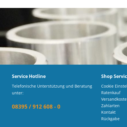
Service Hotline
Shop Servi
Telefonische Unterstützung und Beratung
Cookie Einste
Ratenkauf
unter:
Versandkost
08395 / 912 608 - 0
Zahlarten
Kontakt
Rückgabe