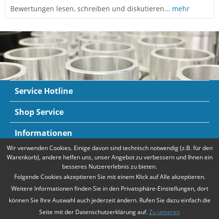
Bewertungen lesen, schreiben und diskutieren...
mehr
Service Hotline
Shop Service
Informationen
Wir verwenden Cookies. Einige davon sind technisch notwendig (z.B. für den
Newsletter
Warenkorb), andere helfen uns, unser Angebot zu verbessern und Ihnen ein
besseres Nutzererlebnis zu bieten.
Zahlungsarten
Mehr Informationen
Folgende Cookies akzeptieren Sie mit einem Klick auf Alle akzeptieren.
Weitere Informationen finden Sie in den Privatsphäre-Einstellungen, dort
können Sie Ihre Auswahl auch jederzeit ändern. Rufen Sie dazu einfach die
Seite mit der Datenschutzerklärung auf.
Zu unseren