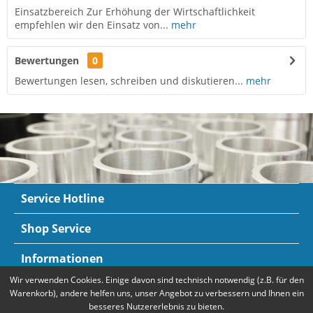
Einsatzbereich Zur Erhöhung der Wirtschaftlichkeit
empfehlen wir den Einsatz von...
mehr
Bewertungen
0
Bewertungen lesen, schreiben und diskutieren...
mehr
Service Hotline
Shop Service
Informationen
Wir verwenden Cookies. Einige davon sind technisch notwendig (z.B. für den
Newsletter
Warenkorb), andere helfen uns, unser Angebot zu verbessern und Ihnen ein
besseres Nutzererlebnis zu bieten.