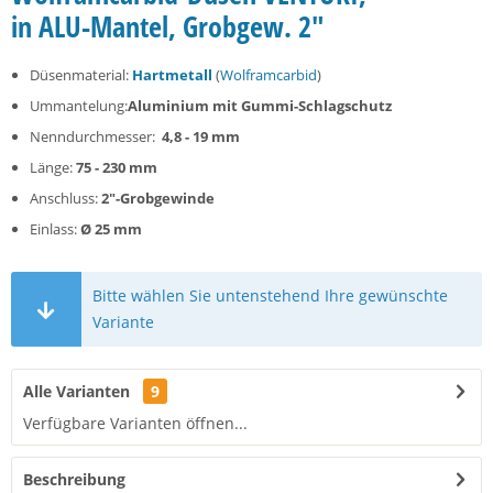
in ALU-Mantel, Grobgew. 2"
Düsenmaterial:
Hartmetall
(
Wolframcarbid
)
Ummantelung:
Aluminium mit Gummi-Schlagschutz
Nenndurchmesser:
4,8 - 19 mm
Länge:
75 - 230 mm
Anschluss:
2"-Grobgewinde
Einlass:
Ø 25 mm
Bitte wählen Sie untenstehend Ihre gewünschte
Variante
Alle Varianten
9
Verfügbare Varianten öffnen...
Beschreibung