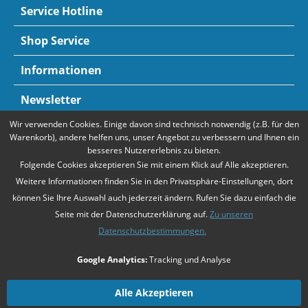
Service Hotline
Shop Service
Informationen
Newsletter
Wir verwenden Cookies. Einige davon sind technisch notwendig (z.B. für den
Zahlungsarten
Mehr Informationen
Warenkorb), andere helfen uns, unser Angebot zu verbessern und Ihnen ein
besseres Nutzererlebnis zu bieten.
Folgende Cookies akzeptieren Sie mit einem Klick auf Alle akzeptieren.
Weitere Informationen finden Sie in den Privatsphäre-Einstellungen, dort
können Sie Ihre Auswahl auch jederzeit ändern. Rufen Sie dazu einfach die
Seite mit der Datenschutzerklärung auf.
Zu unseren
Datenschutzbestimmungen.
* Alle Preise verstehen sich zzgl. Mehrwertsteuer und
Versandkosten
,
Google Analytics:
Tracking und Analyse
falls nicht anders beschrieben
Unsere Angebote richten sich ausschließlich an Unternehmer gemäß
§14
Alle Akzeptieren
BGB
. Wir schließen keine Verträge mit Verbrauchern gemäß
§13 BGB
.