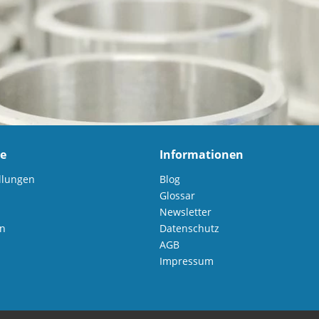
ce
Informationen
llungen
Blog
Glossar
Newsletter
en
Datenschutz
AGB
Impressum