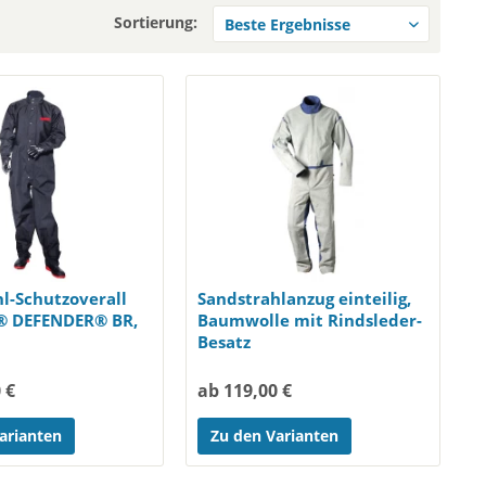
Sortierung:
l-Schutzoverall
Sandstrahlanzug einteilig,
® DEFENDER® BR,
Baumwolle mit Rindsleder-
Besatz
 €
ab 119,00 €
arianten
Zu den Varianten