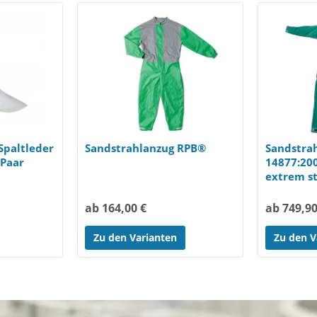
Spaltleder
Sandstrahlanzug RPB®
Sandstra
 Paar
14877:200
extrem s
Material
ab 164,00 €
ab 749,90
Zu den Varianten
Zu den V