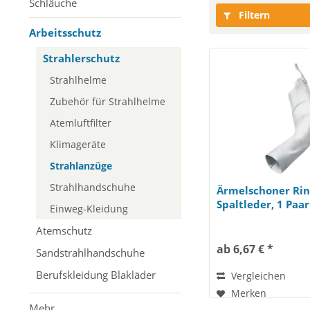
Schläuche
Filtern
Arbeitsschutz
Strahlerschutz
Strahlhelme
Zubehör für Strahlhelme
Atemluftfilter
Klimageräte
Strahlanzüge
Strahlhandschuhe
Ärmelschoner Rin
Spaltleder, 1 Paar
Einweg-Kleidung
Atemschutz
ab 6,67 € *
Sandstrahlhandschuhe
Berufskleidung Blakläder
Vergleichen
Merken
Mehr…