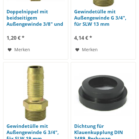
Doppelnippel mit
Gewindetülle mit
beidseitigem
Außengewinde G 3/4",
Außengewinde 3/8" und
für SLW 13 mm
3/8"
1,20 € *
4,14 € *
Merken
Merken
Gewindetülle mit
Dichtung für
Außengewinde G 3/4",
Klauenkupplung DIN
für SLW 19 mm
3489, Perbunan