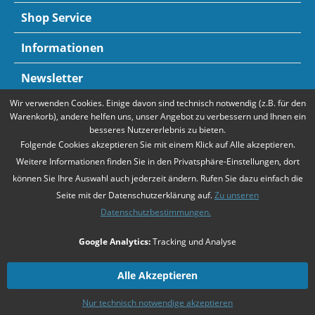
Shop Service
Informationen
Newsletter
Wir verwenden Cookies. Einige davon sind technisch notwendig (z.B. für den
Zahlungsarten
Mehr Informationen
Warenkorb), andere helfen uns, unser Angebot zu verbessern und Ihnen ein
besseres Nutzererlebnis zu bieten.
Folgende Cookies akzeptieren Sie mit einem Klick auf Alle akzeptieren.
Weitere Informationen finden Sie in den Privatsphäre-Einstellungen, dort
können Sie Ihre Auswahl auch jederzeit ändern. Rufen Sie dazu einfach die
Seite mit der Datenschutzerklärung auf.
Zu unseren
Datenschutzbestimmungen.
* Alle Preise verstehen sich zzgl. Mehrwertsteuer und
Versandkosten
,
Google Analytics:
Tracking und Analyse
falls nicht anders beschrieben
Unsere Angebote richten sich ausschließlich an Unternehmer gemäß
§14
Alle Akzeptieren
BGB
. Wir schließen keine Verträge mit Verbrauchern gemäß
§13 BGB
.
Nur technisch notwendige akzeptieren
Zahlarten
Kontakt
Versandkosten
Datenschutz
AGB