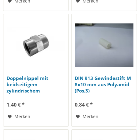
Merken
Merken
Doppelnippel mit
DIN 913 Gewindestift M
beidseitigem
8x10 mm aus Polyamid
zylindrischem
(Pos.3)
Innengewinde G 1/4"
1,40 € *
0,84 € *
Merken
Merken