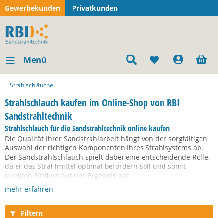
Gewerbekunden
Privatkunden
Menü
Strahlschläuche
Strahlschlauch kaufen im Online-Shop von RBI
Sandstrahltechnik
Strahlschlauch für die Sandstrahltechnik online kaufen
Die Qualität Ihrer Sandstrahlarbeit hängt von der sorgfältigen
Auswahl der richtigen Komponenten Ihres Strahlsystems ab.
Der Sandstrahlschlauch spielt dabei eine entscheidende Rolle,
da er das Strahlmittel optimal befördern soll und somit
direkten Einfluss auf das Ergebnis hat.
mehr erfahren
Um dies zu erreichen, muss das
Gesamtsystem
Sandstrahlgerät
, Sandstrahlschlauch
und
Filtern
Strahldüse
genau aufeinander abgestimmt sein.