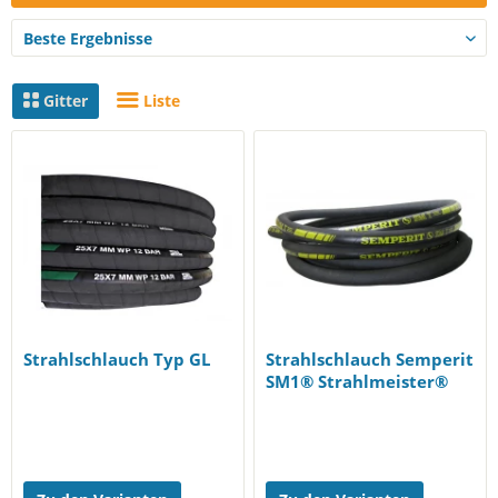
Gerne unterstützt Sie das RBI Sandstrahltechnik Team dabei,
die richtige Lösung für Ihre Sandstrahlaufgabe zu finden. Dazu
nehmen Sie
direkt Kontakt
mit uns auf.
Gitter
Liste
Entdecken Sie unsere erstklassige Auswahl an
Sandstrahlschläuchen von
SEMPERIT
und
SEL Hoses
!
Strahlschlauch Typ GL
Strahlschlauch Semperit
SM1® Strahlmeister®