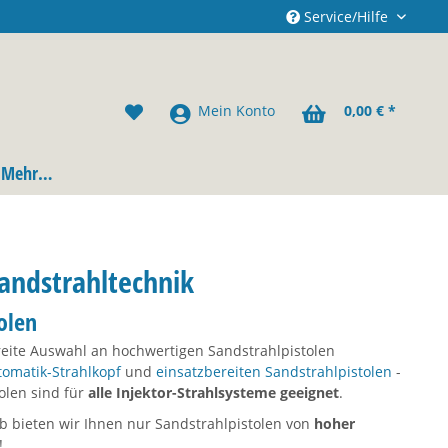
Service/Hilfe
Mein Konto
0,00 € *
Mehr…
Sandstrahltechnik
olen
reite Auswahl an hochwertigen Sandstrahlpistolen
tomatik-Strahlkopf
und
einsatzbereiten Sandstrahlpistolen
-
olen sind für
alle Injektor-Strahlsysteme geeignet
.
lb bieten wir Ihnen nur Sandstrahlpistolen von
hoher
!