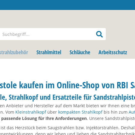
strahlzubehör
Strahlmittel
Schläuche
Arbeitsschutz
stole kaufen im Online-Shop von RBI 
le, Strahlkopf und Ersatzteile für Sandstrahlpist
den Anbieter und Hersteller auf dem Markt bieten wir Ihnen eine b
en. Vom
Kleinstrahlkopf
über
kompakten Strahlkopf
bis hin zum
Au
e passende Lösung für Ihre Anforderungen
. Unsere Sandstrahlpist
 ist das Herzstück beim Saugstrahlen bzw. Injektorstrahlen. Desha
enentwicklungen, denn wir leben und lieben die Sandstrahltechnik