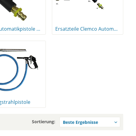
Clemco Automatikpistole Pulsar
Ersatzteile Clemco Automatikpistole Pulsar
strahlpistole
Sortierung: