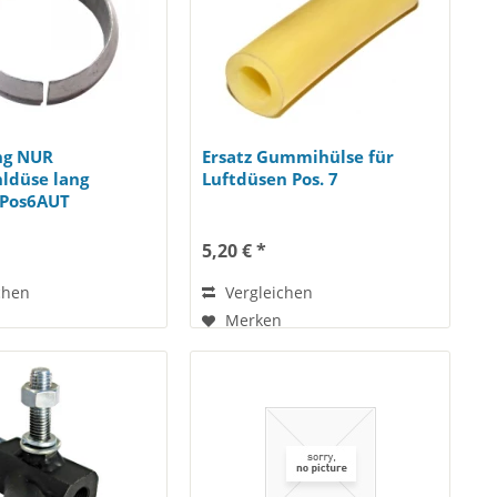
ng NUR
Ersatz Gummihülse für
ldüse lang
Luftdüsen Pos. 7
 Pos6AUT
5,20 € *
chen
Vergleichen
Merken