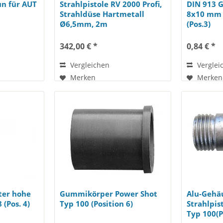
un für AUT
Strahlpistole RV 2000 Profi,
DIN 913 
Strahldüse Hartmetall
8x10 mm 
Ø6,5mm, 2m
(Pos.3)
Saugschlauch...
342,00 € *
0,84 € *
Vergleichen
Verglei
Merken
Merken
ter hohe
Gummikörper Power Shot
Alu-Gehä
 (Pos. 4)
Typ 100 (Position 6)
Strahlpis
Typ 100(P