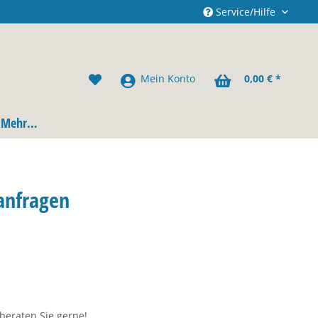
Service/Hilfe
Mein Konto
0,00 € *
Mehr…
 anfragen
beraten Sie gerne!