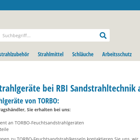
strahlzubehör
Strahlmittel
Schläuche
Arbeitsschutz
rahlgeräte bei RBI Sandstrahltechnik
hlgeräte von TORBO:
agshändler, Sie erhalten bei uns:
ment an TORBO-Feuchtsandstrahlgeräten
teile
ionen zu TORBO-Feuchtsandstrahlkesseln kontaktieren Sie uns, wir 