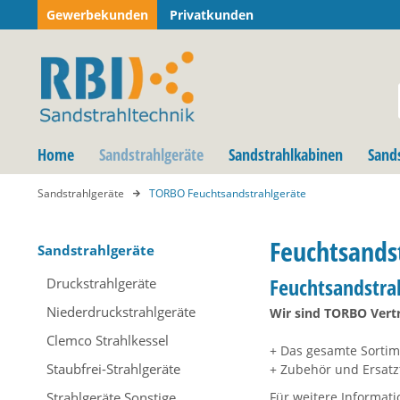
Gewerbekunden
Privatkunden
Home
Sandstrahlgeräte
Sandstrahlkabinen
Sand
Sandstrahlgeräte
TORBO Feuchtsandstrahlgeräte
Feuchtsandst
Sandstrahlgeräte
Feuchtsandstra
Druckstrahlgeräte
Niederdruckstrahlgeräte
Wir sind TORBO Vertr
Clemco Strahlkessel
+ Das gesamte Sorti
Staubfrei-Strahlgeräte
+ Zubehör und Ersatz
Strahlgeräte Sonstige
Für weitere Informat