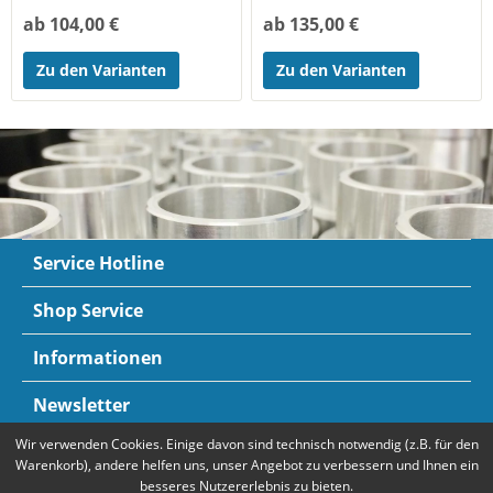
ab 104,00 €
ab 135,00 €
Zu den Varianten
Zu den Varianten
Service Hotline
Shop Service
Informationen
Newsletter
Wir verwenden Cookies. Einige davon sind technisch notwendig (z.B. für den
Zahlungsarten
Mehr Informationen
Warenkorb), andere helfen uns, unser Angebot zu verbessern und Ihnen ein
besseres Nutzererlebnis zu bieten.