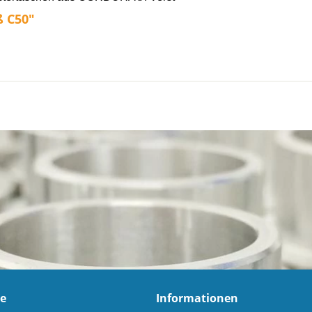
ß C50"
ce
Informationen