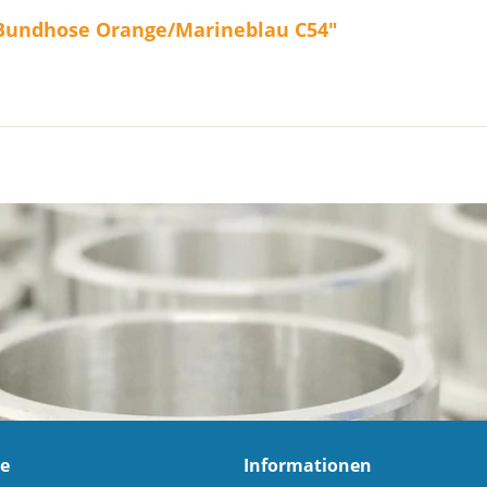
y Bundhose Orange/Marineblau C54"
ce
Informationen