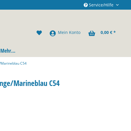
Service/Hilfe
Mein Konto
0,00 € *
Mehr…
e/Marineblau C54
range/Marineblau C54