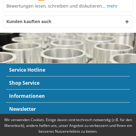
Bewertungen lesen, schreiben und diskutieren...
mehr
Kunden kauften auch
Service Hotline
Shop Service
Informationen
Newsletter
Wir verwenden Cookies. Einige davon sind technisch notwendig (z.B. für den
Zahlungsarten
Mehr Informationen
Warenkorb), andere helfen uns, unser Angebot zu verbessern und Ihnen ein
besseres Nutzererlebnis zu bieten.