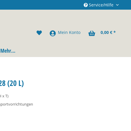
Service/Hilfe
Mein Konto
0,00 € *
Mehr…
8 (20 L)
 x T)
nsportvorrichtungen