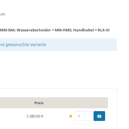
luss
RMM-50A; Wasserabscheider = MM-HMS; Handhebel = RLX-III
hre gewünschte Variante
Preis
2.380,00 €