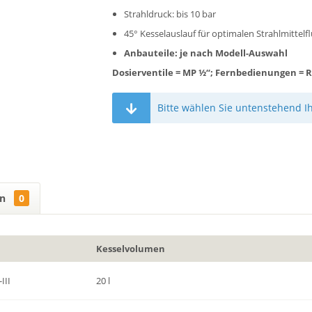
Strahldruck: bis 10 bar
45° Kesselauslauf für optimalen Strahlmittelf
Anbauteile: je nach Modell-Auswahl
Dosierventile = MP ½“; Fernbedienungen = 
Bitte wählen Sie untenstehend I
en
0
Kesselvolumen
III
20 l