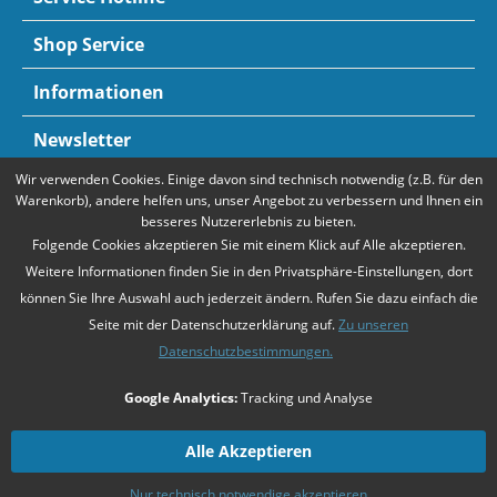
Shop Service
Informationen
Newsletter
Wir verwenden Cookies. Einige davon sind technisch notwendig (z.B. für den
Zahlungsarten
Mehr Informationen
Warenkorb), andere helfen uns, unser Angebot zu verbessern und Ihnen ein
besseres Nutzererlebnis zu bieten.
Folgende Cookies akzeptieren Sie mit einem Klick auf Alle akzeptieren.
Weitere Informationen finden Sie in den Privatsphäre-Einstellungen, dort
können Sie Ihre Auswahl auch jederzeit ändern. Rufen Sie dazu einfach die
Seite mit der Datenschutzerklärung auf.
Zu unseren
Datenschutzbestimmungen.
* Alle Preise verstehen sich zzgl. Mehrwertsteuer und
Versandkosten
,
Google Analytics:
Tracking und Analyse
falls nicht anders beschrieben
Unsere Angebote richten sich ausschließlich an Unternehmer gemäß
§14
Alle Akzeptieren
BGB
. Wir schließen keine Verträge mit Verbrauchern gemäß
§13 BGB
.
Nur technisch notwendige akzeptieren