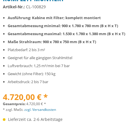
Artikel-Nr.:
CL-100829
Ausführung: Kabine mit Filter; komplett montiert
Gesamtabmessung minimal: 900 x 1.780 x 780 mm (B x H x T)
Gesamtabmessung maximal: 1.530 x 1.780 x 1.380 mm (B x H x T)
Maße Strahlraum: 900 x 780 x 750 mm (B x H x T)
Platzbedarf: 2 bis 3 m²
Geeignet für alle gängigen Strahlmittel
Luftverbrauch: 1,25 m³/min bei 7 bar
Gewicht (ohne Filter): 150 kg
Arbeitsdruck: 2 bis 7 bar
4.720,00 € *
Gesamtpreis:
4.720,00
€
*
* zzgl. MwSt.
zzgl. Versandkosten
Lieferzeit ca. 2-6 Arbeitstage