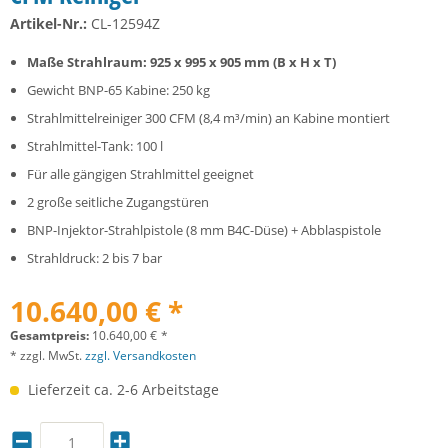
Artikel-Nr.:
CL-12594Z
Maße Strahlraum: 925 x 995 x 905 mm (B x H x T)
Gewicht BNP-65 Kabine: 250 kg
Strahlmittelreiniger 300 CFM (8,4 m³/min) an Kabine montiert
Strahlmittel-Tank: 100 l
Für alle gängigen Strahlmittel geeignet
2 große seitliche Zugangstüren
BNP-Injektor-Strahlpistole (8 mm B4C-Düse) + Abblaspistole
Strahldruck: 2 bis 7 bar
10.640,00 € *
Gesamtpreis:
10.640,00
€
*
* zzgl. MwSt.
zzgl. Versandkosten
Lieferzeit ca. 2-6 Arbeitstage