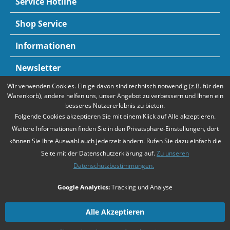
Service Hotline
Shop Service
Informationen
Newsletter
Wir verwenden Cookies. Einige davon sind technisch notwendig (z.B. für den
Zahlungsarten
Mehr Informationen
Warenkorb), andere helfen uns, unser Angebot zu verbessern und Ihnen ein
besseres Nutzererlebnis zu bieten.
Folgende Cookies akzeptieren Sie mit einem Klick auf Alle akzeptieren.
Weitere Informationen finden Sie in den Privatsphäre-Einstellungen, dort
können Sie Ihre Auswahl auch jederzeit ändern. Rufen Sie dazu einfach die
Seite mit der Datenschutzerklärung auf.
Zu unseren
Datenschutzbestimmungen.
* Alle Preise verstehen sich zzgl. Mehrwertsteuer und
Versandkosten
,
Google Analytics:
Tracking und Analyse
falls nicht anders beschrieben
Unsere Angebote richten sich ausschließlich an Unternehmer gemäß
§14
Alle Akzeptieren
BGB
. Wir schließen keine Verträge mit Verbrauchern gemäß
§13 BGB
.