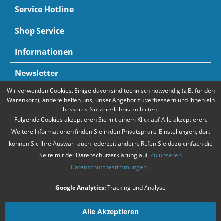
Service Hotline
Shop Service
Informationen
Newsletter
Wir verwenden Cookies. Einige davon sind technisch notwendig (z.B. für den
Zahlungsarten
Mehr Informationen
Warenkorb), andere helfen uns, unser Angebot zu verbessern und Ihnen ein
besseres Nutzererlebnis zu bieten.
Folgende Cookies akzeptieren Sie mit einem Klick auf Alle akzeptieren.
Weitere Informationen finden Sie in den Privatsphäre-Einstellungen, dort
können Sie Ihre Auswahl auch jederzeit ändern. Rufen Sie dazu einfach die
Seite mit der Datenschutzerklärung auf.
Zu unseren
Datenschutzbestimmungen.
* Alle Preise verstehen sich zzgl. Mehrwertsteuer und
Versandkosten
,
Google Analytics:
Tracking und Analyse
falls nicht anders beschrieben
Unsere Angebote richten sich ausschließlich an Unternehmer gemäß
§14
Alle Akzeptieren
BGB
. Wir schließen keine Verträge mit Verbrauchern gemäß
§13 BGB
.