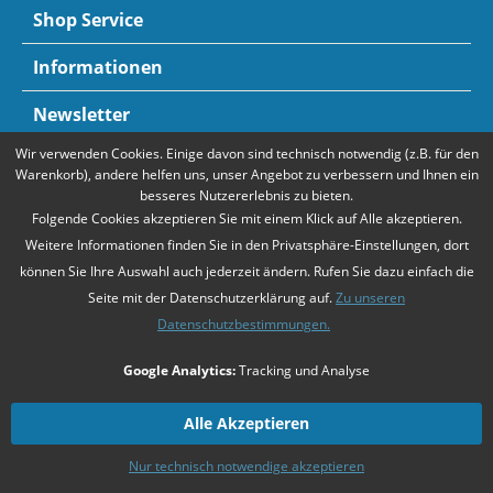
Shop Service
Informationen
Newsletter
Wir verwenden Cookies. Einige davon sind technisch notwendig (z.B. für den
Zahlungsarten
Mehr Informationen
Warenkorb), andere helfen uns, unser Angebot zu verbessern und Ihnen ein
besseres Nutzererlebnis zu bieten.
Folgende Cookies akzeptieren Sie mit einem Klick auf Alle akzeptieren.
Weitere Informationen finden Sie in den Privatsphäre-Einstellungen, dort
können Sie Ihre Auswahl auch jederzeit ändern. Rufen Sie dazu einfach die
Seite mit der Datenschutzerklärung auf.
Zu unseren
Datenschutzbestimmungen.
* Alle Preise verstehen sich zzgl. Mehrwertsteuer und
Versandkosten
,
Google Analytics:
Tracking und Analyse
falls nicht anders beschrieben
Unsere Angebote richten sich ausschließlich an Unternehmer gemäß
§14
Alle Akzeptieren
BGB
. Wir schließen keine Verträge mit Verbrauchern gemäß
§13 BGB
.
Nur technisch notwendige akzeptieren
Zahlarten
Kontakt
Versandkosten
Datenschutz
AGB