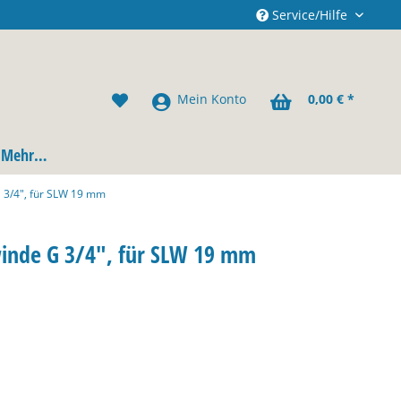
Service/Hilfe
Mein Konto
0,00 € *
Mehr…
 3/4", für SLW 19 mm
inde G 3/4", für SLW 19 mm