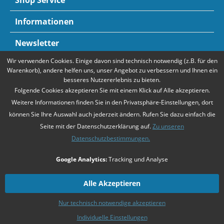
Shop Service
Informationen
Newsletter
Wir verwenden Cookies. Einige davon sind technisch notwendig (z.B. für den
Zahlungsarten
Mehr Informationen
Warenkorb), andere helfen uns, unser Angebot zu verbessern und Ihnen ein
besseres Nutzererlebnis zu bieten.
Folgende Cookies akzeptieren Sie mit einem Klick auf Alle akzeptieren.
Weitere Informationen finden Sie in den Privatsphäre-Einstellungen, dort
können Sie Ihre Auswahl auch jederzeit ändern. Rufen Sie dazu einfach die
Seite mit der Datenschutzerklärung auf.
Zu unseren
Datenschutzbestimmungen.
* Alle Preise verstehen sich zzgl. Mehrwertsteuer und
Versandkosten
,
Google Analytics:
Tracking und Analyse
falls nicht anders beschrieben
Unsere Angebote richten sich ausschließlich an Unternehmer gemäß
§14
Alle Akzeptieren
BGB
. Wir schließen keine Verträge mit Verbrauchern gemäß
§13 BGB
.
Nur technisch notwendige akzeptieren
Zahlarten
Kontakt
Versandkosten
Datenschutz
AGB
Individuelle Einstellungen
Impressum