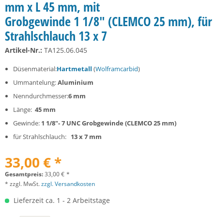
mm x L 45 mm, mit
Grobgewinde 1 1/8" (CLEMCO 25 mm), für
Strahlschlauch 13 x 7
Artikel-Nr.:
TA125.06.045
Düsenmaterial:
Hartmetall
(
Wolframcarbid
)
Ummantelung:
Aluminium
Nenndurchmesser:
6 mm
Länge:
45 mm
Gewinde:
1 1/8"- 7 UNC Grobgewinde (CLEMCO 25 mm)
für Strahlschlauch:
13 x 7 mm
33,00 € *
Gesamtpreis:
33,00
€
*
* zzgl. MwSt.
zzgl. Versandkosten
Lieferzeit ca. 1 - 2 Arbeitstage