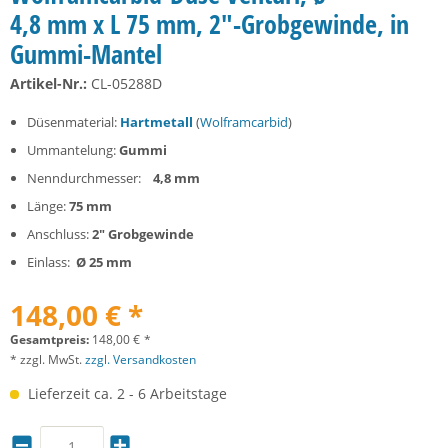
4,8 mm x L 75 mm, 2"-Grobgewinde, in
Gummi-Mantel
Artikel-Nr.:
CL-05288D
Düsenmaterial:
Hartmetall
(
Wolframcarbid
)
Ummantelung:
Gummi
Nenndurchmesser:
4,8 mm
Länge:
75 mm
Anschluss:
2" Grobgewinde
Einlass:
Ø 25 mm
148,00 € *
Gesamtpreis:
148,00
€
*
* zzgl. MwSt.
zzgl. Versandkosten
Lieferzeit ca. 2 - 6 Arbeitstage