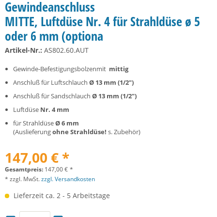
Gewindeanschluss
MITTE, Luftdüse Nr. 4 für Strahldüse ø 5
oder 6 mm (optiona
Artikel-Nr.:
AS802.60.AUT
Gewinde-Befestigungsbolzenmit
mittig
Anschluß für Luftschlauch
Ø 13 mm (1/2")
Anschluß für Sandschlauch
Ø 13 mm (1/2")
Luftdüse
Nr. 4 mm
für Strahldüse
Ø 6 mm
(Auslieferung
ohne Strahldüse!
s. Zubehör)
147,00 € *
Gesamtpreis:
147,00
€
*
* zzgl. MwSt.
zzgl. Versandkosten
Lieferzeit ca. 2 - 5 Arbeitstage