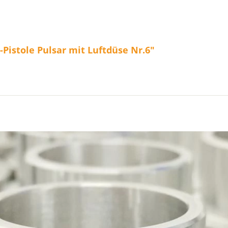
Pistole Pulsar mit Luftdüse Nr.6"