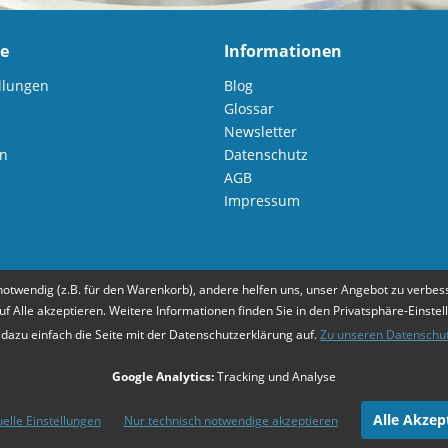
ce
Informationen
llungen
Blog
Glossar
Newsletter
en
Datenschutz
AGB
Impressum
notwendig (z.B. für den Warenkorb), andere helfen uns, unser Angebot zu verbess
uf Alle akzeptieren. Weitere Informationen finden Sie in den Privatsphäre-Einstel
 dazu einfach die Seite mit der Datenschutzerklärung auf.
Zu unseren Datenschu
Zahlungsarten
Mehr Informationen
Google Analytics:
Tracking und Analyse
Alle Akzep
uelle Einstellungen
Nur technisch notwendige akzeptieren
eise verstehen sich zzgl. Mehrwertsteuer und
Versandkosten
, falls nicht anders 