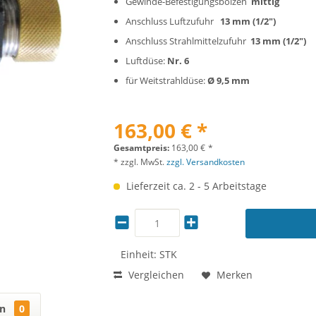
Gewinde-Befestigungsbolzen
mittig
Anschluss Luftzufuhr
13 mm (1/2")
Anschluss Strahlmittelzufuhr
13 mm (1/2")
Luftdüse:
Nr. 6
für Weitstrahldüse:
Ø 9,5 mm
163,00 € *
Gesamtpreis:
163,00
€
*
* zzgl. MwSt.
zzgl. Versandkosten
Lieferzeit ca. 2 - 5 Arbeitstage
Einheit:
STK
Vergleichen
Merken
en
0