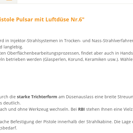
stole Pulsar mit Luftdüse Nr.6"
rd in Injektor-Strahlsystemen in Trocken- und Nass-Strahlverfahren
d langlebig.
ierten Oberflächenbearbeitungsprozessen, findet aber auch in Han
teln betrieben werden (Glasperlen, Korund, Keramiken usw.). Wähle
durch die
starke Trichterform
am Düsenauslass eine breite Streuung
s deutlich.
infach und ohne Werkzeug wechseln. Bei
RBI
stehen Ihnen eine Viel
che Befestigung der Pistole innerhalb der Strahlkabine. Die Lage 
gsbedarf.