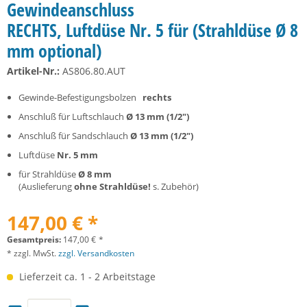
Gewindeanschluss
RECHTS, Luftdüse Nr. 5 für (Strahldüse Ø 8
mm optional)
Artikel-Nr.:
AS806.80.AUT
Gewinde-Befestigungsbolzen
rechts
Anschluß für Luftschlauch
Ø 13 mm (1/2")
Anschluß für Sandschlauch
Ø 13 mm (1/2")
Luftdüse
Nr.
5 mm
für Strahldüse
Ø 8 mm
(Auslieferung
ohne Strahldüse!
s. Zubehör)
147,00 € *
Gesamtpreis:
147,00
€
*
* zzgl. MwSt.
zzgl. Versandkosten
Lieferzeit ca. 1 - 2 Arbeitstage