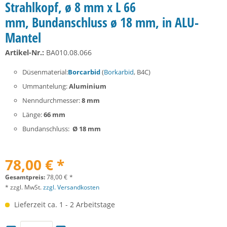
Strahlkopf, ø 8 mm x L 66
mm, Bundanschluss ø 18 mm, in ALU-
Mantel
Artikel-Nr.:
BA010.08.066
Düsenmaterial:
Borcarbid
(
Borkarbid
, B4C)
Ummantelung:
Aluminium
Nenndurchmesser:
8 mm
Länge:
66 mm
Bundanschluss:
Ø 18 mm
78,00 € *
Gesamtpreis:
78,00
€
*
* zzgl. MwSt.
zzgl. Versandkosten
Lieferzeit ca. 1 - 2 Arbeitstage