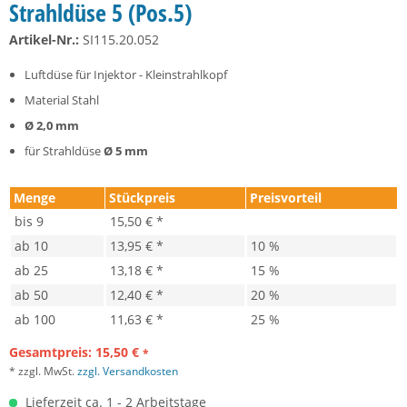
Strahldüse 5 (Pos.5)
Artikel-Nr.:
SI115.20.052
Luftdüse für Injektor - Kleinstrahlkopf
Material Stahl
Ø 2,0 mm
für Strahldüse
Ø 5 mm
Menge
Stückpreis
Preisvorteil
bis
9
15,50 € *
ab
10
13,95 € *
10 %
ab
25
13,18 € *
15 %
ab
50
12,40 € *
20 %
ab
100
11,63 € *
25 %
Gesamtpreis:
15,50
€
*
* zzgl. MwSt.
zzgl. Versandkosten
Lieferzeit ca. 1 - 2 Arbeitstage