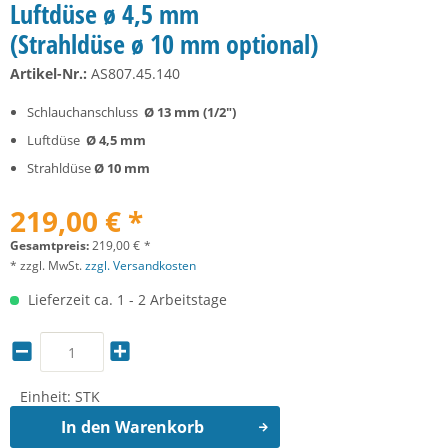
Luftdüse ø 4,5 mm
(Strahldüse ø 10 mm optional)
Artikel-Nr.:
AS807.45.140
Schlauchanschluss
Ø 13 mm (1/2")
Luftdüse
Ø 4,5 mm
Strahldüse
Ø 10 mm
219,00 € *
Gesamtpreis:
219,00
€
*
* zzgl. MwSt.
zzgl. Versandkosten
Lieferzeit ca. 1 - 2 Arbeitstage
Einheit:
STK
In den
Warenkorb