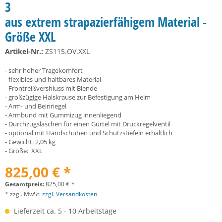
3
aus extrem strapazierfähigem Material -
Größe XXL
Artikel-Nr.:
ZS115.OV.XXL
- sehr hoher Tragekomfort
- flexibles und haltbares Material
- Frontreißvershluss mit Blende
- großzügige Halskrause zur Befestigung am Helm
- Arm- und Beinriegel
- Armbund mit Gummizug innenliegend
- Durchzugslaschen für einen Gürtel mit Druckregelventil
- optional mit Handschuhen und Schutzstiefeln erhältlich
- Gewicht: 2,05 kg
- Größe: XXL
825,00 € *
Gesamtpreis:
825,00
€
*
* zzgl. MwSt.
zzgl. Versandkosten
Lieferzeit ca. 5 - 10 Arbeitstage