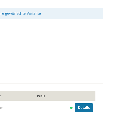
hre gewünschte Variante
t
Preis
Details
/ m