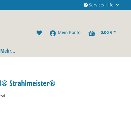
Service/Hilfe
Mein Konto
0,00 € *
Mehr…
M1® Strahlmeister®
tel