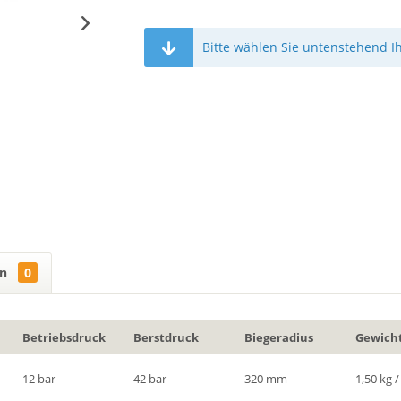
Bitte wählen Sie untenstehend I
en
0
Betriebsdruck
Berstdruck
Biegeradius
Gewich
12 bar
42 bar
320 mm
1,50 kg 