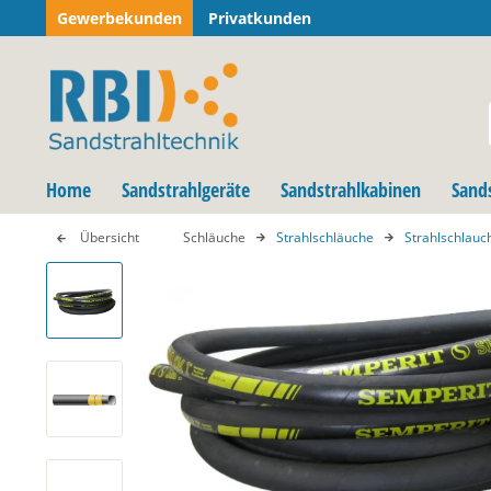
Gewerbekunden
Privatkunden
Home
Sandstrahlgeräte
Sandstrahlkabinen
Sand
Übersicht
Schläuche
Strahlschläuche
Strahlschlau