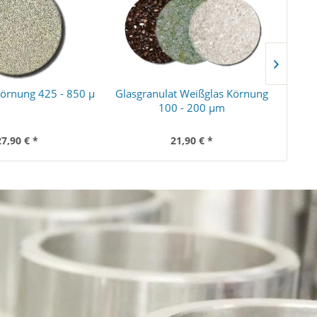
Körnung 425 - 850 µ
Glasgranulat Weißglas Körnung
Nuss
100 - 200 µm
27,90 € *
21,90 € *