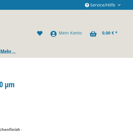
Service/Hilfe
Mein Konto
0,00 € *
Mehr…
00 µm
chenfinish
-