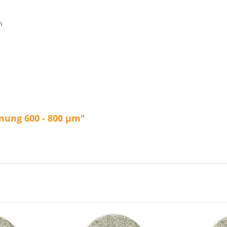
n
nung 600 - 800 µm"