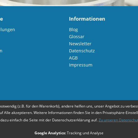
ce
Informationen
llungen
Blog
Glossar
Newsletter
en
Datenschutz
AGB
Impressum
notwendig (z.B. für den Warenkorb), andere helfen uns, unser Angebot zu verbess
Zahlungsarten
Mehr Informationen
uf Alle akzeptieren. Weitere Informationen finden Sie in den Privatsphäre-Einstel
 dazu einfach die Seite mit der Datenschutzerklärung auf.
Zu unseren Datenschu
Google Analytics:
Tracking und Analyse