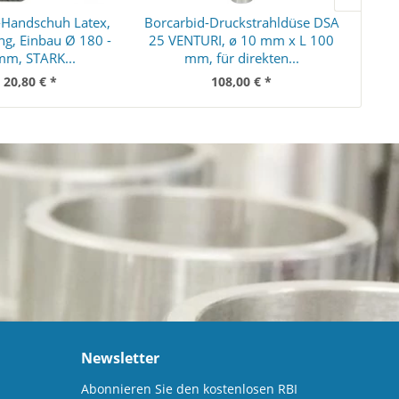
-Handschuh Latex,
Borcarbid-Druckstrahldüse DSA
Ha
g, Einbau Ø 180 -
25 VENTURI, ø 10 mm x L 100
Bü
mm, STARK...
mm, für direkten...
Ab
 20,80 € *
108,00 € *
Newsletter
Abonnieren Sie den kostenlosen RBI