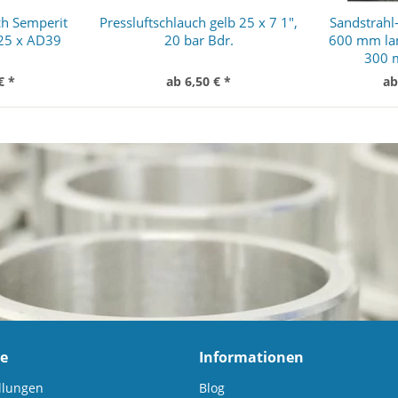
ch Semperit
Pressluftschlauch gelb 25 x 7 1",
Sandstrahl
25 x AD39
20 bar Bdr.
600 mm lan
300 
€ *
ab 6,50 € *
ab
ce
Informationen
llungen
Blog