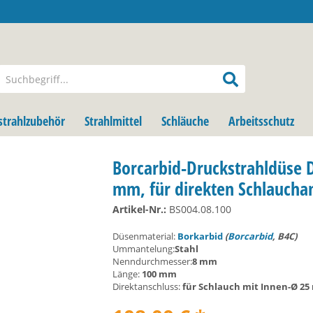
strahlzubehör
Strahlmittel
Schläuche
Arbeitsschutz
Borcarbid-Druckstrahldüse 
mm, für direkten Schlaucha
Artikel-Nr.:
BS004.08.100
Düsenmaterial:
Borkarbid
(
Borcarbid
, B4C)
Ummantelung:
Stahl
Nenndurchmesser:
8 mm
Länge:
100 mm
Direktanschluss:
für Schlauch mit Innen-Ø 2