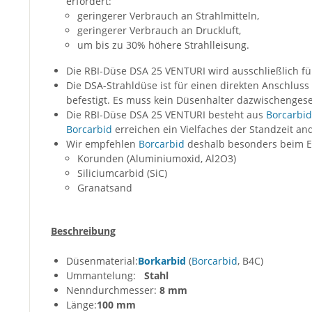
erfordert:
geringerer Verbrauch an Strahlmitteln,
geringerer Verbrauch an Druckluft,
um bis zu 30% höhere Strahlleisung.
Die RBI-Düse DSA 25 VENTURI wird ausschließlich für
Die DSA-Strahldüse ist für einen direkten Anschlus
befestigt. Es muss kein Düsenhalter dazwischenges
Die RBI-Düse DSA 25 VENTURI besteht aus
Borcarbid
Borcarbid
erreichen ein Vielfaches der Standzeit and
Wir empfehlen
Borcarbid
deshalb besonders beim Ei
Korunden (Aluminiumoxid, Al2O3)
Siliciumcarbid (SiC)
Granatsand
Beschreibung
Düsenmaterial:
Borkarbid
(
Borcarbid
, B4C)
Ummantelung:
Stahl
Nenndurchmesser:
8 mm
Länge:
100 mm