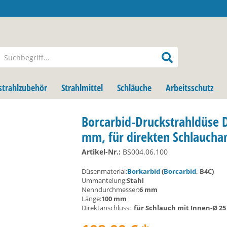
strahlzubehör
Strahlmittel
Schläuche
Arbeitsschutz
Borcarbid-Druckstrahldüse 
mm, für direkten Schlaucha
Artikel-Nr.:
BS004.06.100
Düsenmaterial:
Borkarbid
(
Borcarbid
, B4C)
Ummantelung:
Stahl
Nenndurchmesser:
6 mm
Länge:
100 mm
Direktanschluss:
für Schlauch mit Innen-Ø 2