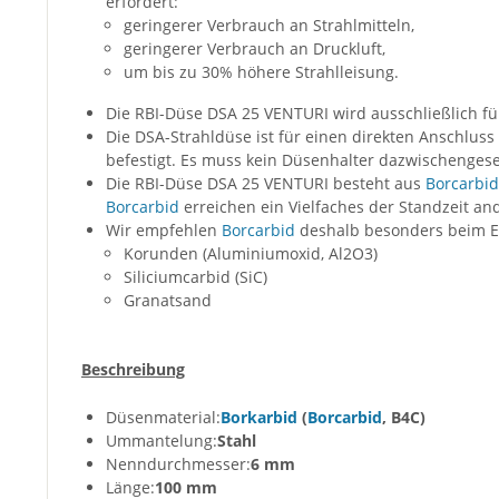
erfordert:
geringerer Verbrauch an Strahlmitteln,
geringerer Verbrauch an Druckluft,
um bis zu 30% höhere Strahlleisung.
Die RBI-Düse DSA 25 VENTURI wird ausschließlich für
Die DSA-Strahldüse ist für einen direkten Anschlus
befestigt. Es muss kein Düsenhalter dazwischenges
Die RBI-Düse DSA 25 VENTURI besteht aus
Borcarbid
Borcarbid
erreichen ein Vielfaches der Standzeit and
Wir empfehlen
Borcarbid
deshalb besonders beim Ei
Korunden (Aluminiumoxid, Al2O3)
Siliciumcarbid (SiC)
Granatsand
Beschreibung
Düsenmaterial:
Borkarbid
(
Borcarbid
, B4C)
Ummantelung:
Stahl
Nenndurchmesser:
6 mm
Länge:
100 mm