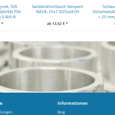
Tyvek, 500
Sandstrahlschlauch Semperit
Schlau
 (66/68) PSA
SM2®, 25x7 ID25xAD39
Sicherheitsk
p 5-B/6-B
= 25 mm,
 *
ab 13,52 € *
ce
Informationen
llungen
Blog