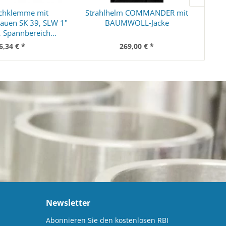
chklemme mit
Strahlhelm COMMANDER mit
Schl
lauen SK 39, SLW 1"
BAUMWOLL-Jacke
f
 Spannbereich...
6,34 € *
269,00 € *
Newsletter
Abonnieren Sie den kostenlosen RBI