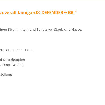
tzoverall lamigard® DEFENDER® BR,"
nigen Strahlmitteln und Schutz vor Staub und Nässe.
013 + A1:2011, TYP 1
nd Druckknöpfen
apoleon-Tasche)
stellung