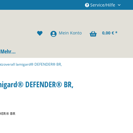
Service/Hilfe
Mein Konto
0,00 € *
Mehr…
utzoverall lamigard® DEFENDER® BR,
lamigard® DEFENDER® BR,
NDER® BR