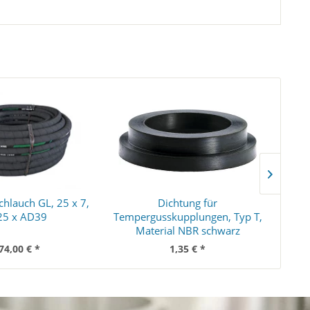
chlauch GL, 25 x 7,
Dichtung für
Inne
25 x AD39
Tempergusskupplungen, Typ T,
Material NBR schwarz
74,00 € *
1,35 € *