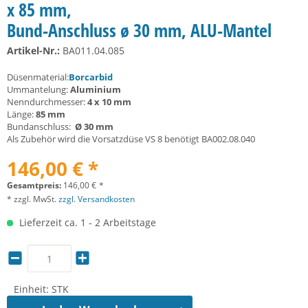
x 85 mm,
Bund-Anschluss ø 30 mm, ALU-Mantel
Artikel-Nr.:
BA011.04.085
Düsenmaterial:
Borcarbid
Ummantelung:
Aluminium
Nenndurchmesser:
4 x 10 mm
Länge:
85 mm
Bundanschluss:
Ø 30 mm
Als Zubehör wird die Vorsatzdüse VS 8 benötigt BA002.08.040
146,00 € *
Gesamtpreis:
146,00
€
*
* zzgl. MwSt.
zzgl. Versandkosten
Lieferzeit ca. 1 - 2 Arbeitstage
Einheit:
STK