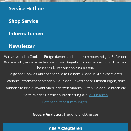
Service Hotline
Shop Service
Informationen
Newsletter
Wir verwenden Cookies. Einige davon sind technisch notwendig (z.B. für den
Zahlungsarten
Mehr Informationen
Warenkorb), andere helfen uns, unser Angebot zu verbessern und Ihnen ein
besseres Nutzererlebnis zu bieten.
Folgende Cookies akzeptieren Sie mit einem Klick auf Alle akzeptieren.
Weitere Informationen finden Sie in den Privatsphäre-Einstellungen, dort
können Sie Ihre Auswahl auch jederzeit ändern. Rufen Sie dazu einfach die
Seite mit der Datenschutzerklärung auf.
Zu unseren
Datenschutzbestimmungen.
* Alle Preise verstehen sich zzgl. Mehrwertsteuer und
Versandkosten
,
Google Analytics:
Tracking und Analyse
falls nicht anders beschrieben
Unsere Angebote richten sich ausschließlich an Unternehmer gemäß
§14
Alle Akzeptieren
BGB
. Wir schließen keine Verträge mit Verbrauchern gemäß
§13 BGB
.