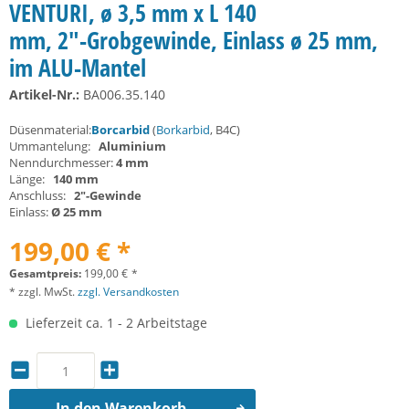
VENTURI, ø 3,5 mm x L 140
mm, 2"-Grobgewinde, Einlass ø 25 mm,
im ALU-Mantel
Artikel-Nr.:
BA006.35.140
Düsenmaterial:
Borcarbid
(
Borkarbid
, B4C)
Ummantelung:
Aluminium
Nenndurchmesser:
4 mm
Länge:
140 mm
Anschluss:
2"-Gewinde
Einlass:
Ø 25 mm
199,00 € *
Gesamtpreis:
199,00
€
*
* zzgl. MwSt.
zzgl. Versandkosten
Lieferzeit ca. 1 - 2 Arbeitstage
In den
Warenkorb