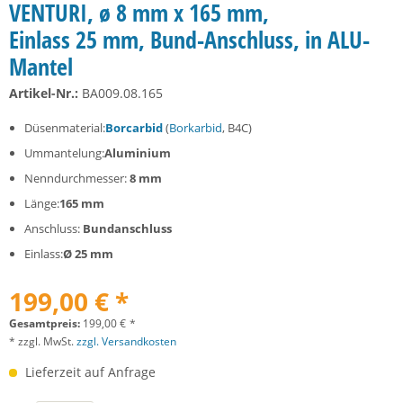
VENTURI, ø 8 mm x 165 mm,
Einlass 25 mm, Bund-Anschluss, in ALU-
Mantel
Artikel-Nr.:
BA009.08.165
Düsenmaterial:
Borcarbid
(
Borkarbid
, B4C)
Ummantelung:
Aluminium
Nenndurchmesser:
8 mm
Länge:
165 mm
Anschluss:
Bundanschluss
Einlass:
Ø 25 mm
199,00 € *
Gesamtpreis:
199,00
€
*
* zzgl. MwSt.
zzgl. Versandkosten
Lieferzeit auf Anfrage