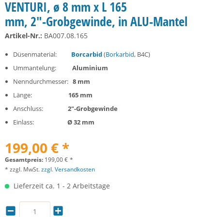
VENTURI, ø 8 mm x L 165
mm, 2"-Grobgewinde, in ALU-Mantel
Artikel-Nr.:
BA007.08.165
Düsenmaterial:
Borcarbid
(
Borkarbid
, B4C)
Ummantelung:
Aluminium
Nenndurchmesser:
8 mm
Länge:
165 mm
Anschluss:
2"-Grobgewinde
Einlass:
Ø 32 mm
199,00 € *
Gesamtpreis:
199,00
€
*
* zzgl. MwSt.
zzgl. Versandkosten
Lieferzeit ca. 1 - 2 Arbeitstage