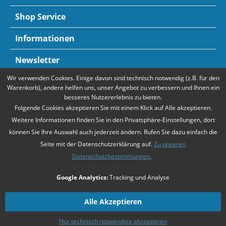
Shop Service
Informationen
Newsletter
Wir verwenden Cookies. Einige davon sind technisch notwendig (z.B. für den
Zahlungsarten
Mehr Informationen
Warenkorb), andere helfen uns, unser Angebot zu verbessern und Ihnen ein
besseres Nutzererlebnis zu bieten.
Folgende Cookies akzeptieren Sie mit einem Klick auf Alle akzeptieren.
Weitere Informationen finden Sie in den Privatsphäre-Einstellungen, dort
können Sie Ihre Auswahl auch jederzeit ändern. Rufen Sie dazu einfach die
Seite mit der Datenschutzerklärung auf.
Zu unseren
Datenschutzbestimmungen.
* Alle Preise verstehen sich zzgl. Mehrwertsteuer und
Versandkosten
,
Google Analytics:
Tracking und Analyse
falls nicht anders beschrieben
Unsere Angebote richten sich ausschließlich an Unternehmer gemäß
§14
Alle Akzeptieren
BGB
. Wir schließen keine Verträge mit Verbrauchern gemäß
§13 BGB
.
Nur technisch notwendige akzeptieren
Zahlarten
Kontakt
Versandkosten
Datenschutz
AGB