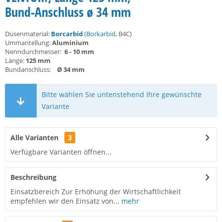
Bund-Anschluss ø 34 mm
Düsenmaterial:
Borcarbid
(
Borkarbid
, B4C)
Ummantellung:
Aluminium
Nenndurchmesser:
6 - 10 mm
Länge:
125 mm
Bundanschluss:
Ø 34 mm
Bitte wählen Sie untenstehend Ihre gewünschte
Variante
Alle Varianten
3
Verfügbare Varianten öffnen...
Beschreibung
Einsatzbereich Zur Erhöhung der Wirtschaftlichkeit
empfehlen wir den Einsatz von...
mehr