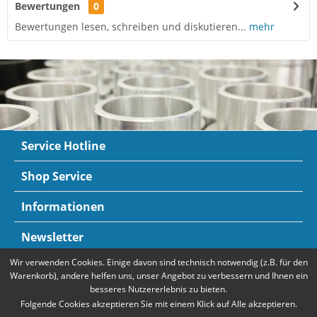
Bewertungen
0
Bewertungen lesen, schreiben und diskutieren...
mehr
Service Hotline
Shop Service
Informationen
Newsletter
Wir verwenden Cookies. Einige davon sind technisch notwendig (z.B. für den
Zahlungsarten
Mehr Informationen
Warenkorb), andere helfen uns, unser Angebot zu verbessern und Ihnen ein
besseres Nutzererlebnis zu bieten.
Folgende Cookies akzeptieren Sie mit einem Klick auf Alle akzeptieren.