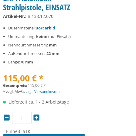
Strahlpistole, EINSATZ
Artikel-Nr.:
BI138.12.070
Düsenmaterial:
Borcarbid
Ummantelung:
keine
(nur Einsatz)
Nenndurchmesser:
12 mm
Außendurchmesser:
22 mm
Länge:
70 mm
115,00 € *
Gesamtpreis:
115,00
€
*
* zzgl. MwSt.
zzgl. Versandkosten
Lieferzeit ca. 1 - 2 Arbeitstage
Einheit:
STK