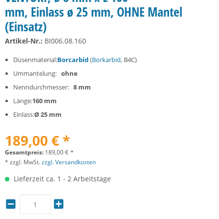
mm, Einlass ø 25 mm, OHNE Mantel
(Einsatz)
Artikel-Nr.:
BI006.08.160
Düsenmaterial:
Borcarbid
(
Borkarbid
, B4C)
Ummantelung:
ohne
Nenndurchmesser:
8 mm
Länge:
160 mm
Einlass:
Ø 25 mm
189,00 € *
Gesamtpreis:
189,00
€
*
* zzgl. MwSt.
zzgl. Versandkosten
Lieferzeit ca. 1 - 2 Arbeitstage