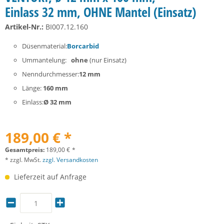
Einlass 32 mm, OHNE Mantel (Einsatz)
Artikel-Nr.:
BI007.12.160
Düsenmaterial:
Borcarbid
Ummantelung:
ohne
(nur Einsatz)
Nenndurchmesser:
12 mm
Länge:
160 mm
Einlass:
Ø 32 mm
189,00 € *
Gesamtpreis:
189,00
€
*
* zzgl. MwSt.
zzgl. Versandkosten
Lieferzeit auf Anfrage