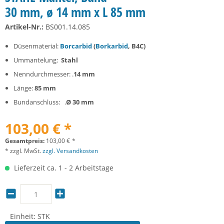
30 mm, ø 14 mm x L 85 mm
Artikel-Nr.:
BS001.14.085
Düsenmaterial:
Borcarbid
(
Borkarbid
, B4C)
Ummantelung:
Stahl
Nenndurchmesser: .
14 mm
Länge:
85 mm
Bundanschluss: .
Ø 30 mm
103,00 € *
Gesamtpreis:
103,00
€
*
* zzgl. MwSt.
zzgl. Versandkosten
Lieferzeit ca. 1 - 2 Arbeitstage
Einheit:
STK