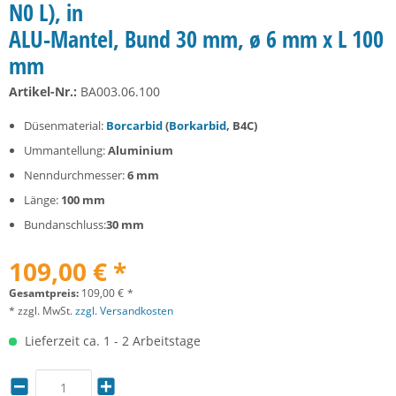
N0 L), in
ALU-Mantel, Bund 30 mm, ø 6 mm x L 100
mm
Artikel-Nr.:
BA003.06.100
Düsenmaterial:
Borcarbid
(
Borkarbid
, B4C)
Ummantellung:
Aluminium
Nenndurchmesser:
6 mm
Länge:
100 mm
Bundanschluss:
30 mm
109,00 € *
Gesamtpreis:
109,00
€
*
* zzgl. MwSt.
zzgl. Versandkosten
Lieferzeit ca. 1 - 2 Arbeitstage