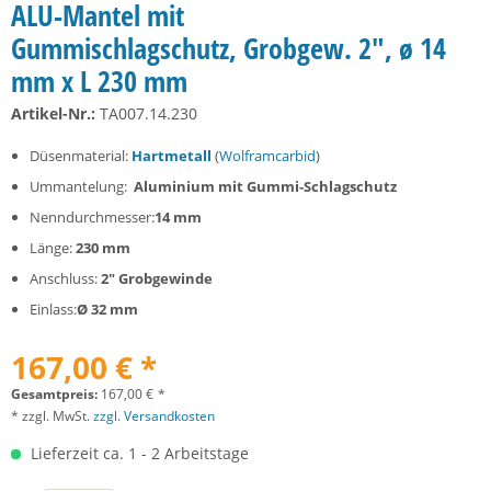
ALU-Mantel mit
Gummischlagschutz, Grobgew. 2", ø 14
mm x L 230 mm
Artikel-Nr.:
TA007.14.230
Düsenmaterial:
Hartmetall
(
Wolframcarbid
)
Ummantelung:
Aluminium mit Gummi-Schlagschutz
Nenndurchmesser:
14 mm
Länge:
230 mm
Anschluss:
2" Grobgewinde
Einlass:
Ø 32 mm
167,00 € *
Gesamtpreis:
167,00
€
*
* zzgl. MwSt.
zzgl. Versandkosten
Lieferzeit ca. 1 - 2 Arbeitstage